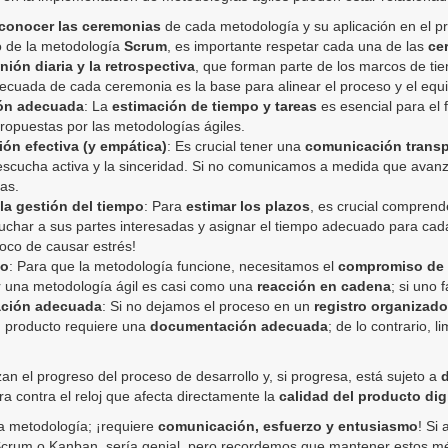
econocer las ceremonias
de cada metodología y su aplicación en el p
so de la metodología
Scrum
, es importante respetar cada una de las
ce
unión diaria y la retrospectiva
, que forman parte de los marcos de ti
decuada de cada ceremonia es la base para alinear el proceso y el equi
ión adecuada
: La
estimación de tiempo y tareas
es esencial para el 
ropuestas por las metodologías ágiles.
ón efectiva (y empática)
: Es crucial tener una
comunicación transpa
 escucha activa y la sinceridad. Si no comunicamos a medida que avanz
eas.
la gestión del tiempo
: Para
estimar los plazos
, es crucial comprend
cuchar a sus partes interesadas y asignar el tiempo adecuado para cada
oco de causar estrés!
so
: Para que la metodología funcione, necesitamos el
compromiso de t
r una metodología ágil es casi como una
reacción en cadena
; si uno 
ación adecuada
: Si no dejamos el proceso en un
registro organizado
n producto requiere una
documentación adecuada
; de lo contrario, l
zan el progreso del proceso de desarrollo y, si progresa, está sujeto a
d
ra contra el reloj que afecta directamente la
calidad del producto digi
la metodología; ¡requiere
comunicación, esfuerzo y entusiasmo
! Si
Scrum o Kanban, sería genial, pero recordemos que mantener estos 