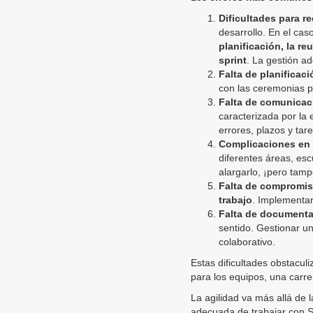
Dificultades para r
desarrollo. En el ca
planificación, la re
sprint
. La gestión a
Falta de planificac
con las ceremonias p
Falta de comunicaci
caracterizada por la
errores, plazos y tar
Complicaciones en 
diferentes áreas, es
alargarlo, ¡pero tamp
Falta de compromi
trabajo
. Implementa
Falta de document
sentido. Gestionar u
colaborativo.
Estas dificultades obstaculi
para los equipos, una carre
La agilidad va más allá de 
adecuada de trabajar con 