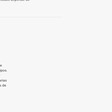
de
ipos.
y
arias
s de