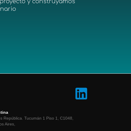
proyecto y construyamos
inario
tina
s República. Tucumán 1 Piso 1, C1048,
s Aires,