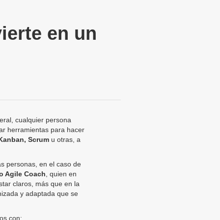
ierte en un
ral, cualquier persona
rar herramientas para hacer
Kanban, Scrum
u otras, a
as personas, en el caso de
o Agile Coach
, quien en
star claros, más que en la
nizada y adaptada que se
os con: