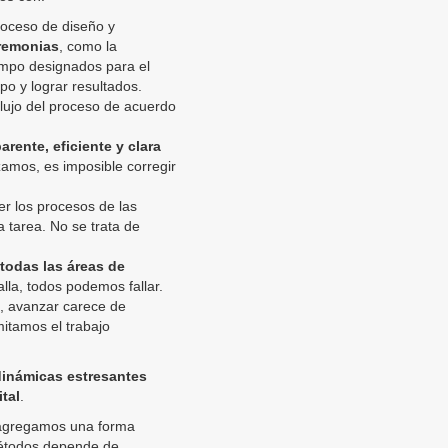
roceso de diseño y
remonias
, como la
empo designados para el
po y lograr resultados.
flujo del proceso de acuerdo
rente, eficiente y clara
amos, es imposible corregir
er los procesos de las
 tarea. No se trata de
odas las áreas de
falla, todos podemos fallar.
, avanzar carece de
imitamos el trabajo
inámicas estresantes
tal
.
 agregamos una forma
métodos depende de