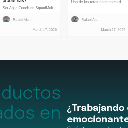
problemas?
Uno de los retos constantes dentro del mundo de las Startups es el manejo de crisis
Ser Agile Coach en SquadMakers me ha permitido conocer un conjunto de escenarios a los que nunca me había enfrentado
Rafael Alcalde Cazorla
Rafael Alcalde Cazorla
March 17, 2026
March 17, 2026
oductos
¿Trabajando 
ados en
emocionant