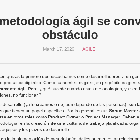
metodología ágil se conv
obstáculo
March 17, 2026
AGILE
on quizás lo primero que escuchamos como desarrolladores y, en gene
de productos digitales. Como su nombre sugiere, su propósito es gene
ramente ágil
. Pero, ¿qué sucede cuando estas metodologías, ya sea
ciones, no funcionan?
 desarrollo (ya lo creamos o no, aún depende de las personas), son l
as que tienen un papel específico. Por lo general, es un
Scrum Master 
arse en otros roles como
Product Owner o Project Manager
. Deben e
odología, en la
creación de una cultura de trabajo
planificada, orga
s equipos y los plazos de desarrollo.
en la implementación de metodologías ágiles pueden estar relacionad