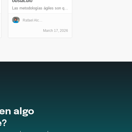
obstáculo
Las metodologías ágiles son quizás lo primero que escuchamos como desarrolladores y, en general, cualquier persona involucrada en el proceso de productos digitales
Rafael Alcalde Cazorla
March 17, 2026
en algo
e?