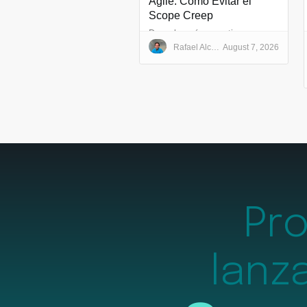
Agile: Cómo Evitar el
Scope Creep
Descubre cómo gestionar cambios en proyectos Agile, reducir el scope creep y mantener bajo control alcance, presupuesto y plazos.
Rafael Alcalde Cazorla
August 7, 2026
Pr
lanz