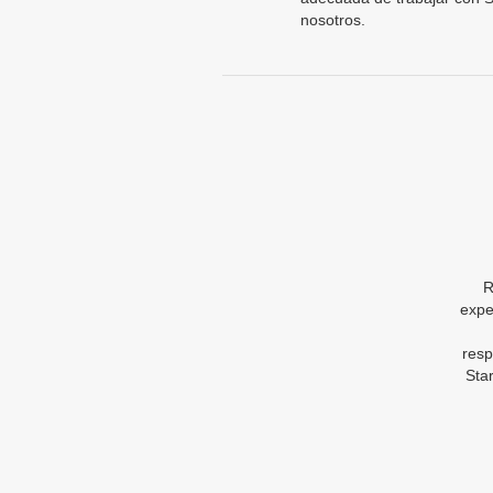
nosotros.
R
expe
resp
Sta