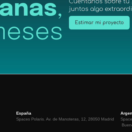
anas
,
Cuéntanos sobre tu 
juntos algo extraord
Estimar mi proyecto
meses
España
Argen
Spaces Polaris. Av. de Manoteras, 12, 28050 Madrid
Space
Bueno