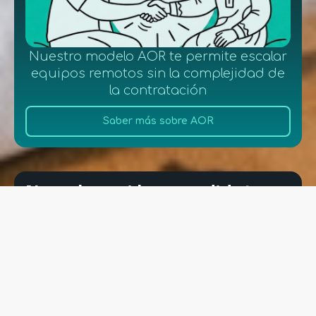
Nuestro modelo AOR te permite escalar
equipos remotos sin la complejidad de
la contratación
Saber más sobre AOR
No sabes si los candidatos
realmente pueden cumplir
Los currículums, las entrevistas y las
promesas no garantizan la ejecución